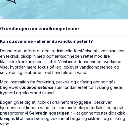
Grundbogen om vandkompetence
Kan du svømme – eller er du vandkompetent?
Denne bog udfordrer den traditionelle forståelse af svømning som
en teknisk disciplin med opmærksomheden rettet mod fire
klassiske konkurrencestilarter. Vi vil med denne viden tværtimod
vise, hvordan mere fokus på leg, oplevet vandkompetence og
selvredning skaber en reel handlekraft i vand.
Med inspiration fra forskning, praksis og erfaring gennemgås
begrebet
vandkompetence
som fundamentet for livslang glæde,
tryghed og sikkerhed i vand.
Bogen giver dig et indblik i drukneforebyggelse, beskriver
hjernens reaktioner i vand, kommer med ekspertudtalelser, og så
præsenterer vi
Selvredningsstigen™
– et gennemtestet didaktisk
kompas til at lære børn og voksne at begå sig sikkert i og omkring
vand.